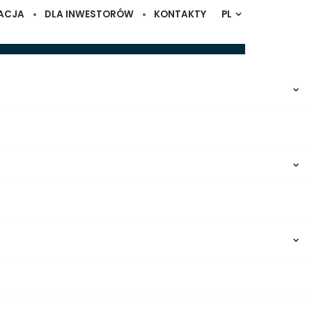
ACJA
DLA INWESTORÓW
KONTAKTY
PL
Wyniki handlowe
Wyniki finansowe
Raporty roczne
s.
życia ludzi w
Partners
od